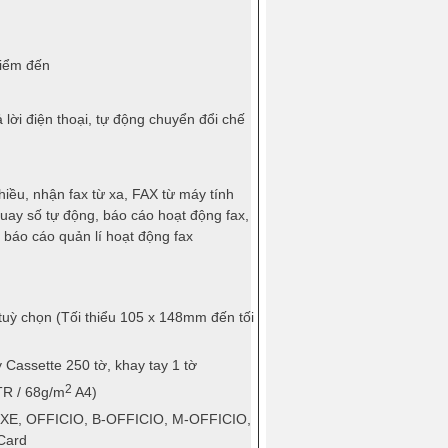
điểm đến
ả lời điện thoại, tự động chuyển đổi chế
hiều, nhận fax từ xa, FAX từ máy tính
uay số tự động, báo cáo hoạt động fax,
 báo cáo quản lí hoạt động fax
tuỳ chọn (Tối thiểu 105 x 148mm đến tối
y Cassette 250 tờ, khay tay 1 tờ
2
LTR / 68g/m
A4)
 EXE, OFFICIO, B-OFFICIO, M-OFFICIO,
Card