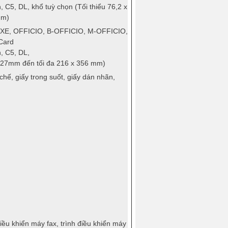
C5, DL, khổ tuỳ chọn (Tối thiểu 76,2 x
mm)
 EXE, OFFICIO, B-OFFICIO, M-OFFICIO,
Card
, C5, DL,
x 127mm đến tối đa 216 x 356 mm)
 chế, giấy trong suốt, giấy dán nhãn,
điều khiển máy fax, trình điều khiển máy