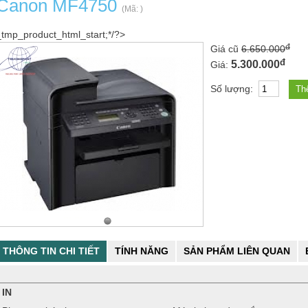
Canon MF4750
(Mã:
)
_tmp_product_html_start;*/?>
đ
Giá cũ
6.650.000
đ
5.300.000
Giá:
Số lượng:
THÔNG TIN CHI TIẾT
TÍNH NĂNG
SẢN PHẨM LIÊN QUAN
IN