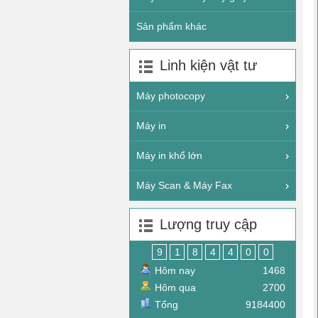
Sản phẩm khác
Linh kiện vật tư
Máy photocopy
Máy in
Máy in khổ lớn
Máy Scan & Máy Fax
Lượng truy cập
9
1
8
4
4
0
0
Hôm nay
1468
Hôm qua
2700
Tổng
9184400