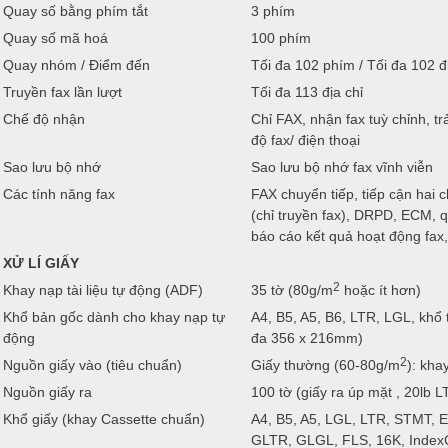
Quay số bằng phím tắt
3 phím
Quay số mã hoá
100 phím
Quay nhóm / Điểm đến
Tối đa 102 phím / Tối đa 102 
Truyền fax lần lượt
Tối đa 113 địa chỉ
Chế độ nhận
Chỉ FAX, nhận fax tuỳ chỉnh, tr
độ fax/ điện thoại
Sao lưu bộ nhớ
Sao lưu bộ nhớ fax vĩnh viễn
Các tính năng fax
FAX chuyển tiếp, tiếp cận hai c
(chỉ truyền fax), DRPD, ECM, q
báo cáo kết quả hoạt động fax,
XỬ LÍ GIẤY
2
Khay nạp tài liệu tự động (ADF)
35 tờ (80g/m
hoặc ít hơn)
Khổ bản gốc dành cho khay nạp tự
A4, B5, A5, B6, LTR, LGL, khổ 
động
đa 356 x 216mm)
2
Nguồn giấy vào (tiêu chuẩn)
Giấy thường (60-80g/m
): kha
Nguồn giấy ra
100 tờ (giấy ra úp mặt , 20lb 
Khổ giấy (khay Cassette chuẩn)
A4, B5, A5, LGL, LTR, STMT,
GLTR, GLGL, FLS, 16K, Index