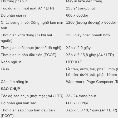
Phương pháp in
Máy in laze đen trắng
Tốc độ in (in một mặt; A4 / LTR)
23 / 24trang/phút
Độ phân giải in
600 x 600dpi
Chất lượng in với Công nghệ làm mịn
1200 (tương đương) x 600dpi
ảnh
Thời gian khởi động (từ khi bật
13,5 giây hoặc nhanh hơn
nguồn)
Thời gian khôi phục (từ chế độ nghỉ)
Xấp xỉ 2,0 giây
Thời gian in bản đầu tiên (FCOT)
Xấp xỉ 6 / 5,8 giây (A4 / LTR)
Ngôn ngữ in
UFR II LT
Lề in
Lề trên, dưới, trái, phải: 5mm 
Lề trên, dưới, trái, phải: 10mm
Các tính năng in
Watermark, Page Composer, T
SAO CHỤP
Tốc độ sao chụp (một mặt ; A4 / LTR)
23 / 24 trang/phút
Độ phân giải bản sao
600 x 600dpi
Thời gian sao chụp bản đầu tiên
Xấp xỉ 9,0 / 8,7 giây (A4 / LTR)
(FCOT)