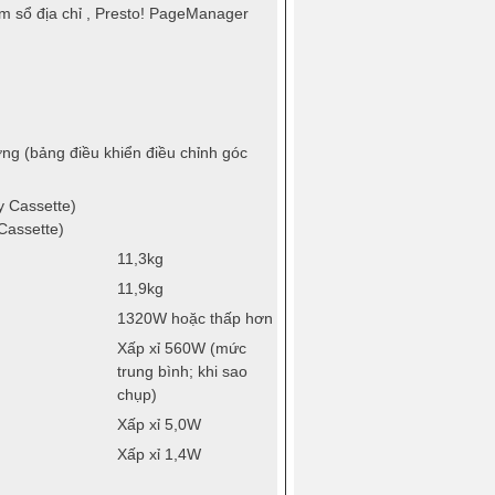
sổ địa chỉ , Presto! PageManager
g (bảng điều khiển điều chỉnh góc
 Cassette)
Cassette)
11,3kg
11,9kg
1320W hoặc thấp hơn
Xấp xỉ 560W (mức
trung bình; khi sao
chụp)
Xấp xỉ 5,0W
Xấp xỉ 1,4W