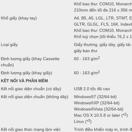
Khổ bao thư: COM10, Monarch, 
210mm đến tối đa 216 x 356 
Khổ giấy (khay tay)
A4, B5, A5, LGL, LTR, STMT,
GLTR, GLGL, FLS, 16K, Index
Khổ bao thư: COM10, Monarch
Khổ tuỳ chọn (tối thiểu 76,2 
Loại giấy
Giấy thường, giấy dày, giấy tái
giấy bao thư
2
Định lượng giấy (khay Cassette
60 - 163 g/m
chuẩn)
2
Định lượng giấy (khay giấy)
60 - 163 g/m
KẾT NỐI VÀ PHẦN MỀM
Kết nối giao diện chuẩn (có dây)
USB 2.0 tốc độ cao
Kết nối giao diện chuẩn (không dây)
Windows®7 (32/64-bit)
Windows®XP (32/64-bit)
Windows®Vista (32/64-bit)
2
Mac OS X 10.5.8 or later (*
)
3
Linux (*
)
Kết nối giao thức mạng làm việc
Trình điều khiển máy in, trình 