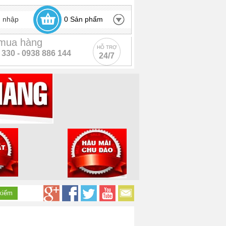
 nhập
0
Sản phẩm
 mua hàng
HỖ TRỢ
 330 -
0938 886 144
24/7