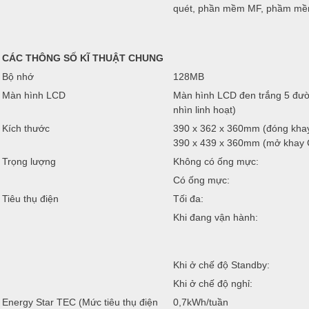
quét, phần mềm MF, phầm mềm 
CÁC THÔNG SỐ KĨ THUẬT CHUNG
Bộ nhớ
128MB
Màn hình LCD
Màn hình LCD đen trắng 5 đườn
nhìn linh hoạt)
Kích thước
390 x 362 x 360mm (đóng khay
390 x 439 x 360mm (mở khay 
Trọng lượng
Không có ống mực:
Có ống mực:
Tiêu thụ điện
Tối đa:
Khi đang vận hành:
Khi ở chế độ Standby:
Khi ở chế độ nghỉ:
Energy Star TEC (Mức tiêu thụ điện
0,7kWh/tuần