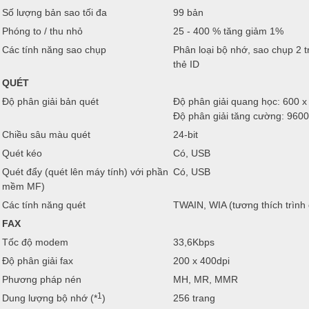
Số lượng bản sao tối đa
99 bản
Phóng to / thu nhỏ
25 - 400 % tăng giảm 1%
Các tính năng sao chụp
Phân loại bộ nhớ, sao chụp 2 t
thẻ ID
QUÉT
Độ phân giải bản quét
Độ phân giải quang học: 600 x
Độ phân giải tăng cường: 9600
Chiều sâu màu quét
24-bit
Quét kéo
Có, USB
Quét đẩy (quét lên máy tính) với phần
Có, USB
mềm MF)
Các tính năng quét
TWAIN, WIA (tương thích trình 
FAX
Tốc độ modem
33,6Kbps
Độ phân giải fax
200 x 400dpi
Phương pháp nén
MH, MR, MMR
1
Dung lượng bộ nhớ (*
)
256 trang