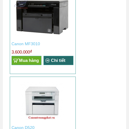
Canon MF3010
đ
3.600.000
Mua hàng
Chi tiết
Canon D520