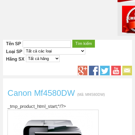
Tên SP
Loại SP
Hãng SX
Canon Mf4580DW
(Mã:
Mf4580DW
)
_tmp_product_html_start;*/?>