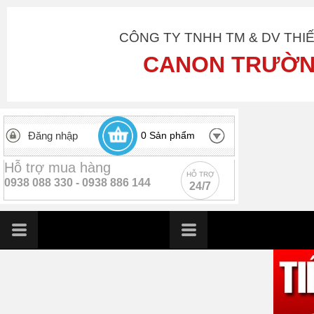
CÔNG TY TNHH TM & DV THI
CANON TRƯỜN
Đăng nhập
0
Sản phẩm
Hỗ trợ mua hàng
HỖ TRỢ
0938 088 330 -
0938 886 144
24/7