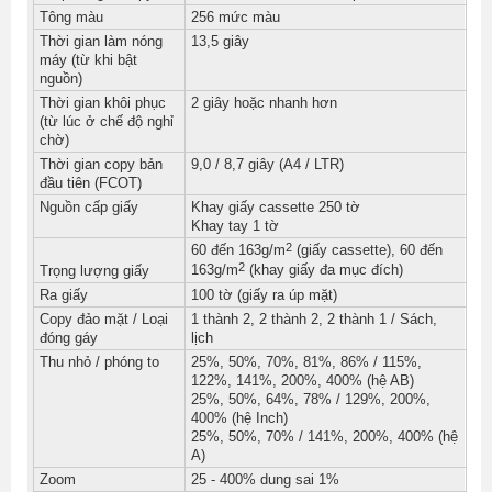
Tông màu
256 mức màu
Thời gian làm nóng
13,5 giây
máy (từ khi bật
nguồn)
Thời gian khôi phục
2 giây hoặc nhanh hơn
(từ lúc ở chế độ nghỉ
chờ)
Thời gian copy bản
9,0 / 8,7 giây (A4 / LTR)
đầu tiên (FCOT)
Nguồn cấp giấy
Khay giấy cassette 250 tờ
Khay tay 1 tờ
2
60 đến 163g/m
(giấy cassette), 60 đến
2
163g/m
(khay giấy đa mục đích)
Trọng lượng giấy
Ra giấy
100 tờ (giấy ra úp mặt)
Copy đảo mặt / Loại
1 thành 2, 2 thành 2, 2 thành 1 / Sách,
đóng gáy
lịch
Thu nhỏ / phóng to
25%, 50%, 70%, 81%, 86% / 115%,
122%, 141%, 200%, 400% (hệ AB)
25%, 50%, 64%, 78% / 129%, 200%,
400% (hệ Inch)
25%, 50%, 70% / 141%, 200%, 400% (hệ
A)
Zoom
25 - 400% dung sai 1%