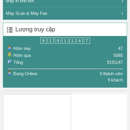
Máy in khổ lớn
Máy Scan & Máy Fax
Lượng truy cập
9
1
9
1
1
4
7
Hôm nay
47
Hôm qua
5085
Tổng
9191147
Đang Online:
0 thành viên
9 khách