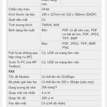
cao:
Chiều sâu màu
24-bit
Kích thước tài liệu
140 x 127mm tới 216 x 356mm (DADF)
Quét đảo mặt
Có
Tính tương thích
TWAIN, WIA
Định dạng file xuất
Win:
PDF có độ nén cao, PDF
có thể dò tìm, PDF, JPEG,
TIFF, BMP
Mac:
PDF, JPEG, TIFF, BMP,
PNG
Pull Scan (thông qua
Có, USB và mạng làm việc
hộp công cụ MF)
Scan To PC (via MF
Có, USB và mạng làm việc
Toolbox)
FAX
Tốc độ Modem
Có thể lên tới 33,6Kbps
Độ phân giải bản fax
Có thể lên tới 203 x 391dpi (siêu mịn)
1
256 trang*
Dung lượng bộ nhớ
Quay một nút nhấn
4 vị trí
Quay tốc độ
100 vị trí
Fax đảo mặt
Có (chế độ nhận)