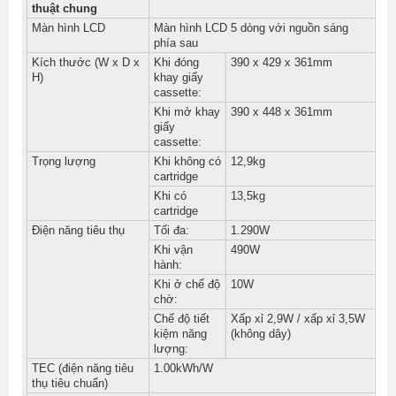
thuật chung
Màn hình LCD
Màn hình LCD 5 dòng với nguồn sáng
phía sau
Kích thước (W x D x
Khi đóng
390 x 429 x 361mm
H)
khay giấy
cassette:
Khi mở khay
390 x 448 x 361mm
giấy
cassette:
Trọng lượng
Khi không có
12,9kg
cartridge
Khi có
13,5kg
cartridge
Điện năng tiêu thụ
Tối đa:
1.290W
Khi vận
490W
hành:
Khi ở chế độ
10W
chờ:
Chế độ tiết
Xấp xỉ 2,9W / xấp xỉ 3,5W
kiệm năng
(không dây)
lượng:
TEC (điện năng tiêu
1.00kWh/W
thụ tiêu chuẩn)