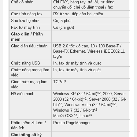
Chế độ nhận
Chỉ FAX, bằng tay, trả lời, tự động
chuyển đổi chế độ điện thoại / fax
Các tính năng fax
RX từ xa, tiếp cận hai chiều
Sao lưu bộ nhớ
Có, 5 phút
Fax từ máy tính
Có (chỉ gửi)
Giao diện / Phần
mềm
Giao diện tiêu chuẩn
USB 2.0 tốc độ cao, 10 / 100 Base-T /
Base-TX Ethernet, Wireless iEEE802.11
b/g/n
Chức năng USB
In, fax từ máy tính và quét
Chức năng mạng làm
In, fax từ máy tính và quét
việc
Giao thức mạng làm
TCP/IP
việc
2
Hệ điều hành
Windows XP (32 / 64-bit)*
, 2000, Server
2
2003 (32 / 64-bit)*
, Server 2008 (32 / 64-
2
2
bit)*
, Windows Vista (32 / 64-bit)*
,
2
Windows 7 (32 / 64-bit)*
3
4
Mac® OSX*
, Linux*
Phần mềm đi kèm /
Presto PageManager
tiện ích
Các thông số kỹ