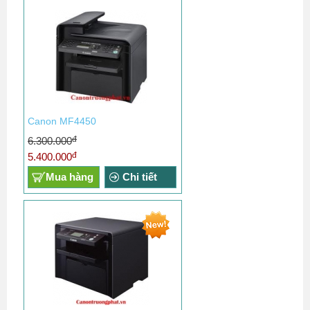
Canon MF4450
đ
6.300.000
đ
5.400.000
Mua hàng
Chi tiết