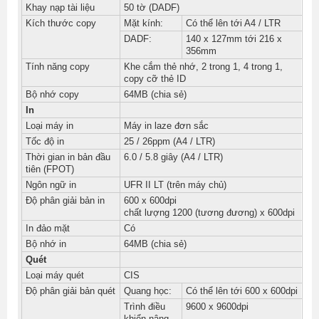
Khay nạp tài liệu
50 tờ (DADF)
Kích thước copy
Mặt kính:
Có thể lên tới A4 / LTR
DADF:
140 x 127mm tới 216 x
356mm
Tính năng copy
Khe cắm thẻ nhớ, 2 trong 1, 4 trong 1,
copy cỡ thẻ ID
Bộ nhớ copy
64MB (chia sẻ)
In
Loại máy in
Máy in laze đơn sắc
Tốc độ in
25 / 26ppm (A4 / LTR)
Thời gian in bản đầu
6.0 / 5.8 giây (A4 / LTR)
tiên (FPOT)
Ngôn ngữ in
UFR II LT (trên máy chủ)
Độ phân giải bản in
600 x 600dpi
chất lượng 1200 (tương đương) x 600dpi
In đảo mặt
Có
Bộ nhớ in
64MB (chia sẻ)
Quét
Loại máy quét
CIS
Độ phân giải bản quét
Quang học:
Có thể lên tới 600 x 600dpi
Trình điều
9600 x 9600dpi
khiển nâng