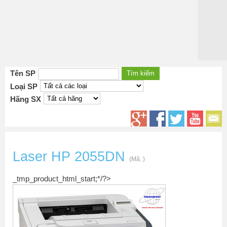
Tên SP
Loại SP
Hãng SX
Laser HP 2055DN
(Mã:
)
_tmp_product_html_start;*/?>