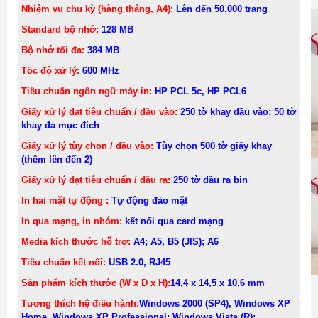
Nhiệm vụ chu kỳ (hàng tháng, A4):
Lên đến 50.000 trang
Standard bộ nhớ:
128 MB
Bộ nhớ tối đa:
384 MB
Tốc độ xử lý:
600 MHz
Tiêu chuẩn ngôn ngữ máy in:
HP PCL 5c, HP PCL6
Giấy xử lý đạt tiêu chuẩn / đầu vào
:
250 tờ khay đầu vào; 50 tờ
khay đa mục đích
Giấy xử lý tùy chọn / đầu vào
:
Tùy chọn 500 tờ giấy khay
(thêm lên đến 2)
Giấy xử lý đạt tiêu chuẩn / đầu ra
:
250 tờ đầu ra bin
In hai mặt tự động
:
Tự động đảo mặt
In qua mạng, in nhóm:
kết nối qua card mạng
Media kích thước hỗ trợ
:
A4; A5, B5 (JIS); A6
Tiêu chuẩn kết nối
:
USB 2.0, RJ45
Sản phẩm kích thước (W x D x H)
:
14,4 x 14,5 x 10,6
mm
Tương thích hệ điều hành
:
Windows 2000 (SP4), Windows XP
Home, Windows XP Professional; Windows Vista (R);