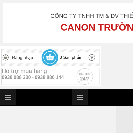
CÔNG TY TNHH TM & DV THI
CANON TRƯỜN
Đăng nhập
0
Sản phẩm
Hỗ trợ mua hàng
HỖ TRỢ
0938 088 330 -
0938 886 144
24/7