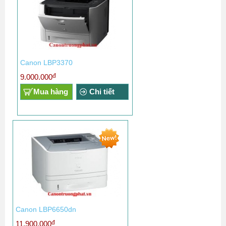
Canon LBP3370
đ
9.000.000
Mua hàng
Chi tiết
Canon LBP6650dn
đ
11.900.000