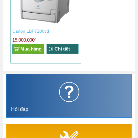
Canon LBP7200cd
đ
15.000.000
Mua hàng
Chi tiết
Hỏi đáp