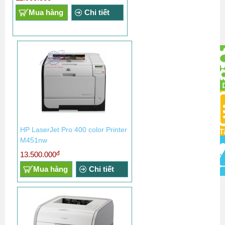
Mua hàng
Chi tiết
HP LaserJet Pro 400 color Printer
M451nw
đ
13.500.000
Mua hàng
Chi tiết